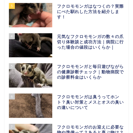
3
フクロモモンガはなつくの？実際
にべた馴れした方法を紹介しま
す！
4
元気なフクロモモンガの数々の爪
切り体験談と成功方法｜病院に行
った場合の値段はいくらか｜
5
フクロモモンガと毎日遊びながら
の健康診断チェック｜動物病院で
の診察料金はいくらか
6
フクロモモンガは臭うってホン
ト？臭い対策とメスとオスの臭い
の違いについて
7
フクロモモンガのお迎えに必要な
物や準備って？あると喜ぶ物は？