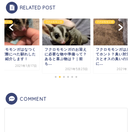
RELATED POST
ロモモンガ
フクロモモンガ
フクロモモンガ
クロモモンガはなつく
フクロモモンガのお迎え
フクロモモンガは臭
？実際にべた馴れした
に必要な物や準備って？
てホント？臭い対策
法を紹介します！
あると喜ぶ物は？｜前
スとオスの臭いの違
も...
に...
2021年1月17日
2021年5月23日
2021年2
COMMENT