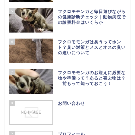
5
フクロモモンガと毎日遊びながら
の健康診断チェック｜動物病院で
の診察料金はいくらか
6
フクロモモンガは臭うってホン
ト？臭い対策とメスとオスの臭い
の違いについて
7
フクロモモンガのお迎えに必要な
物や準備って？あると喜ぶ物は？
｜前もって知っておこう！
8
お問い合わせ
9
プロフィール