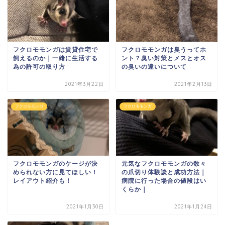
フクロモモンガは賃貸住宅で
フクロモモンガは臭うってホ
飼えるのか｜一緒に生活する
ント？臭い対策とメスとオス
為の許可の取り方
の臭いの違いについて
2021年3月22日
2021年2月13日
フクロモモンガ
フクロモモンガ
フクロモモンガのケージが決
元気なフクロモモンガの数々
められない方に見てほしい！
の爪切り体験談と成功方法｜
レイアウト紹介も！
病院に行った場合の値段はい
くらか｜
2021年1月30日
2021年1月24日