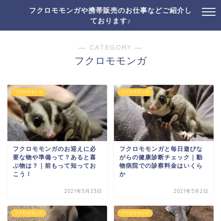
フクロモモンガや携帯販売のお仕事などご紹介し
ております♪
― CATEGORY ―
フクロモモンガ
フクロモモンガ
フクロモモンガ
フクロモモンガのお迎えに必
フクロモモンガと毎日遊びな
要な物や準備って？あると喜
がらの健康診断チェック｜動
ぶ物は？｜前もって知ってお
物病院での診察料金はいくら
こう！
か
2021年5月23日
2021年5月2日
フクロモモンガ
フクロモモンガ